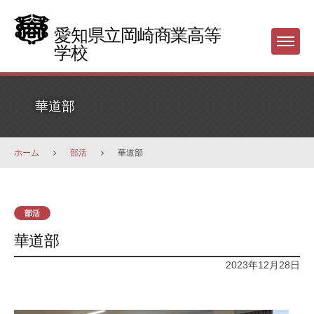
Skip
to
愛知県立岡崎商業高等
Menu
content
学校
華道部
ホーム
部活
華道部
部活
華道部
2023年12月28日