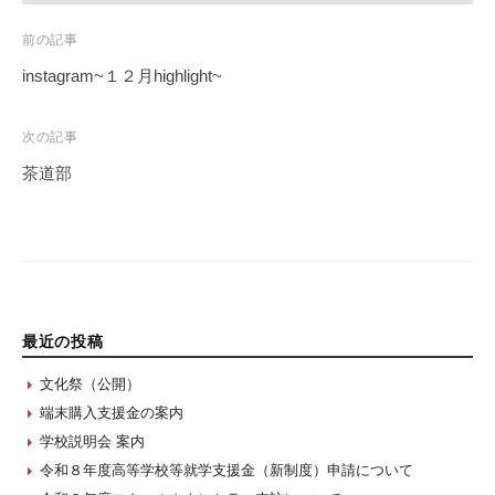
Post
前の記事
navigation
instagram~１２月highlight~
次の記事
茶道部
最近の投稿
文化祭（公開）
端末購入支援金の案内
学校説明会 案内
令和８年度高等学校等就学支援金（新制度）申請について