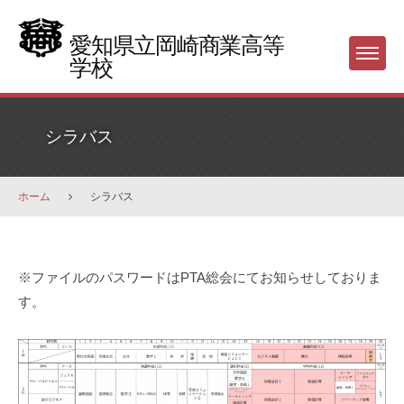
Skip
to
愛知県立岡崎商業高等
Menu
content
学校
シラバス
ホーム
シラバス
シ
※ファイルのパスワードはPTA総会にてお知らせしておりま
ラ
す。
バ
ス
2026
年