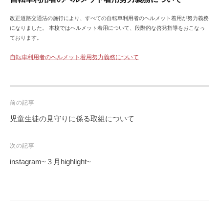
改正道路交通法の施行により、すべての自転車利用者のヘルメット着用が努力義務
になりました。 本校ではヘルメット着用について、段階的な啓発指導をおこなっ
ております。
自転車利用者のヘルメット着用努力義務について
Post
前の記事
navigation
児童生徒の見守りに係る取組について
次の記事
instagram~３月highlight~