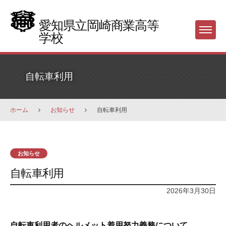
Skip
to
愛知県立岡崎商業高等
Menu
content
学校
自転車利用
ホーム
お知らせ
自転車利用
お知らせ
自転車利用
2026年3月30日
自転車利用者のヘルメット着用努力義務について