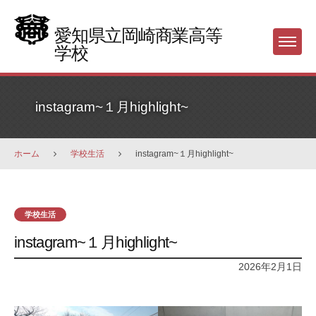
Skip
to
愛知県立岡崎商業高等
Menu
content
学校
instagram~１月highlight~
ホーム
学校生活
instagram~１月highlight~
学校生活
instagram~１月highlight~
2026年2月1日