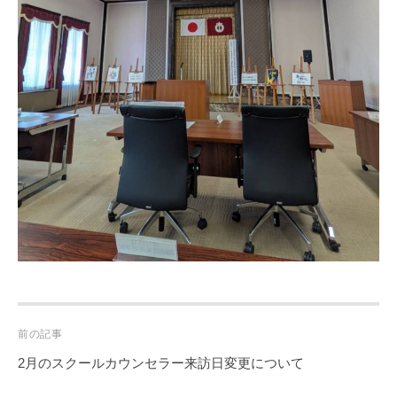
Post
前の記事
navigation
2月のスクールカウンセラー来訪日変更について