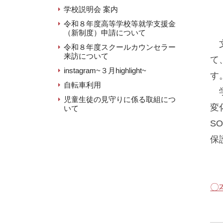
学校説明会 案内
令和８年度高等学校等就学支援金
（新制度）申請について
文
令和８年度スクールカウンセラー
来訪について
て
instagram~３月highlight~
す
自転車利用
学
児童生徒の見守りに係る取組につ
変
いて
S
保
〇