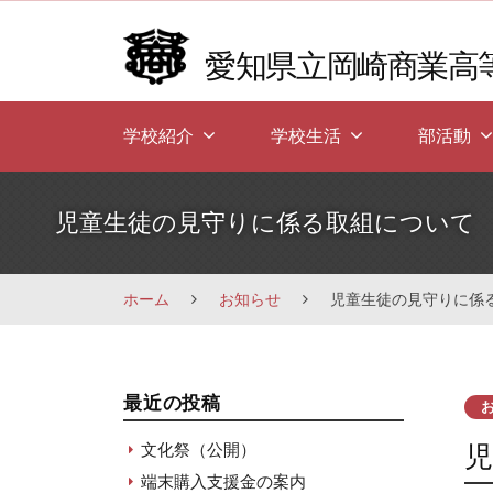
Skip
to
愛知県立岡崎商業高
content
学校紹介
学校生活
部活動
児童生徒の見守りに係る取組について
ホーム
お知らせ
児童生徒の見守りに係
最近の投稿
文化祭（公開）
端末購入支援金の案内