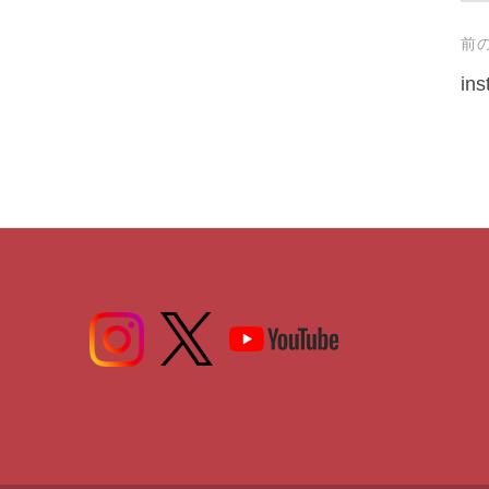
Po
前
na
in