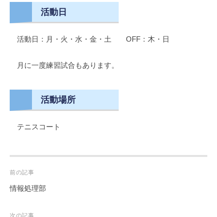
活動日
活動日：月・火・水・金・土 OFF：木・日
月に一度練習試合もあります。
活動場所
テニスコート
Post
前の記事
navigation
情報処理部
次の記事