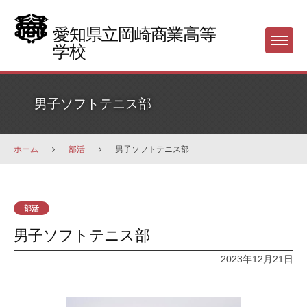
Skip
to
愛知県立岡崎商業高等
Menu
content
学校
男子ソフトテニス部
ホーム
部活
男子ソフトテニス部
部活
男子ソフトテニス部
2023年12月21日