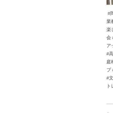
#
業
楽
会
ア
#
庭
プ
#
ト