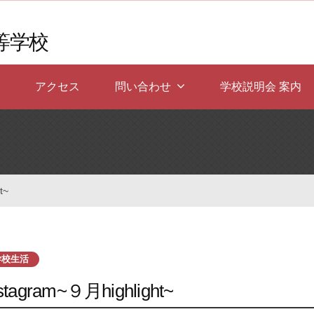
等学校
アクセス
問い合わせ
学校説明会 案内
t~
学校生活
stagram~９月highlight~