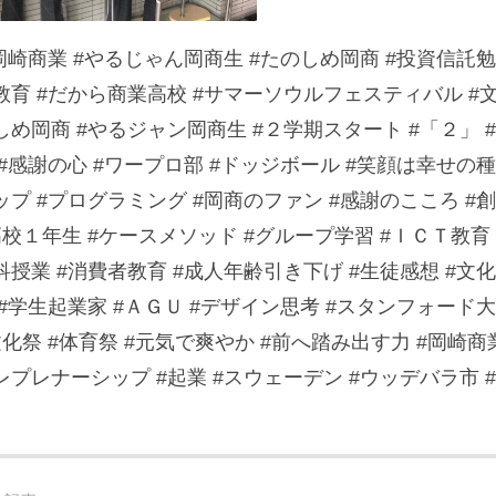
岡崎商業 #やるじゃん岡商生 #たのしめ岡商 #投資信託勉強中
教育 #だから商業高校 #サマーソウルフェスティバル #文化
しめ岡商 #やるジャン岡商生 #２学期スタート #「２」 #
 #感謝の心 #ワープロ部 #ドッジボール #笑顔は幸せの種
ップ #プログラミング #岡商のファン #感謝のこころ #創
高校１年生 #ケースメソッド #グループ学習 #ＩＣＴ教育 #
科授業 #消費者教育 #成人年齢引き下げ #生徒感想 #文化
 #学生起業家 #ＡＧＵ #デザイン思考 #スタンフォード大
文化祭 #体育祭 #元気で爽やか #前へ踏み出す力 #岡崎商
レプレナーシップ #起業 #スウェーデン #ウッデバラ市 