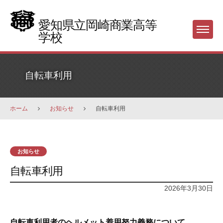
Skip
to
愛知県立岡崎商業高等
Menu
content
学校
自転車利用
ホーム
お知らせ
自転車利用
お知らせ
自転車利用
2026年3月30日
自転車利用者のヘルメット着用努力義務について