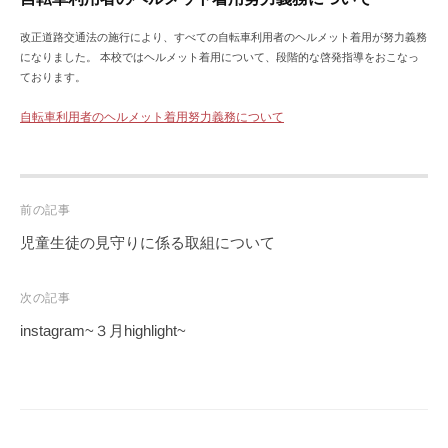
改正道路交通法の施行により、すべての自転車利用者のヘルメット着用が努力義務
になりました。 本校ではヘルメット着用について、段階的な啓発指導をおこなっ
ております。
自転車利用者のヘルメット着用努力義務について
Post
前の記事
navigation
児童生徒の見守りに係る取組について
次の記事
instagram~３月highlight~